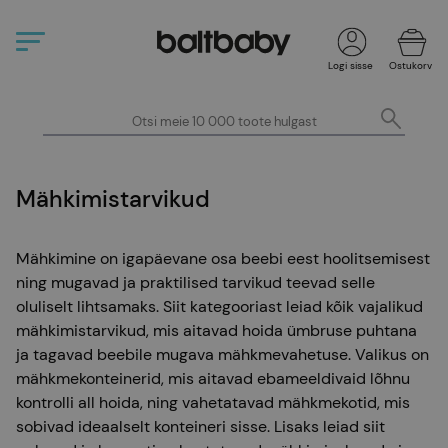
Logi sisse
Ostukorv
Mähkimistarvikud
Mähkimine on igapäevane osa beebi eest hoolitsemisest
ning mugavad ja praktilised tarvikud teevad selle
oluliselt lihtsamaks. Siit kategooriast leiad kõik vajalikud
mähkimistarvikud, mis aitavad hoida ümbruse puhtana
ja tagavad beebile mugava mähkmevahetuse. Valikus on
mähkmekonteinerid, mis aitavad ebameeldivaid lõhnu
kontrolli all hoida, ning vahetatavad mähkmekotid, mis
sobivad ideaalselt konteineri sisse. Lisaks leiad siit