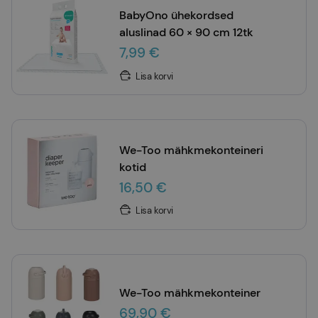
BabyOno ühekordsed
aluslinad 60 × 90 cm 12tk
7,99 €
Lisa korvi
We-Too mähkmekonteineri
kotid
16,50 €
Lisa korvi
We-Too mähkmekonteiner
69,90 €