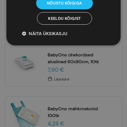
CebaBaby kokkupandav
NÕUSTU KÕIGIGA
mähkimisalus (60x40)
8,99 €
KEELDU KÕIGIST
Lisa korvi
NÄITA ÜKSIKASJU
BabyOno ühekordsed
aluslinad 60x90cm, 10tk
7,90 €
Lisa korvi
BabyOno mähkmekotid
100tk
4,29 €