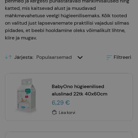
pehmed ja kergesti puhastatavad mähkimisalused ning
katted, mis kaitsevad alust ja muudavad
mähkmevahetuse veelgi hügieenilisemaks. Kõik tooted
on valitud just lapsevanemate praktilisi vajadusi silmas
pidades, et beebi hooldamine oleks võimalikult lihtne,
kiire ja mugav.
Järjesta
:
Populaarsemad
Filtreeri
BabyOno hügieenilised
aluslinad 22tk 40x60cm
6,29 €
Lisa korvi