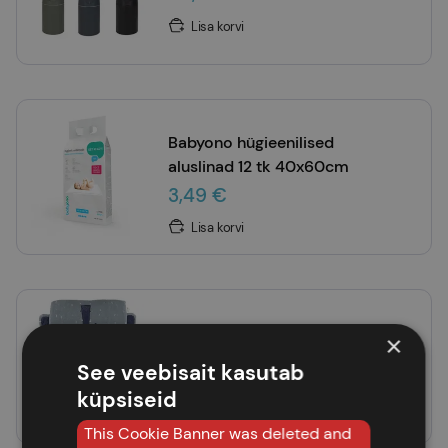
Lisa korvi
Babyono hügieenilised
aluslinad 12 tk 40x60cm
3,49 €
Lisa korvi
Trixie mähkimisaluse kate
×
loomakesega 70x45cm
See veebisait kasutab
34,95 €
küpsiseid
Lisa korvi
This Cookie Banner was deleted and