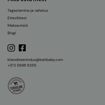
Tagastamine ja vahetus
Ettevõttest
Makseviisid
Blogi
klienditeenindus@baltbaby.com
+372 5698 8255