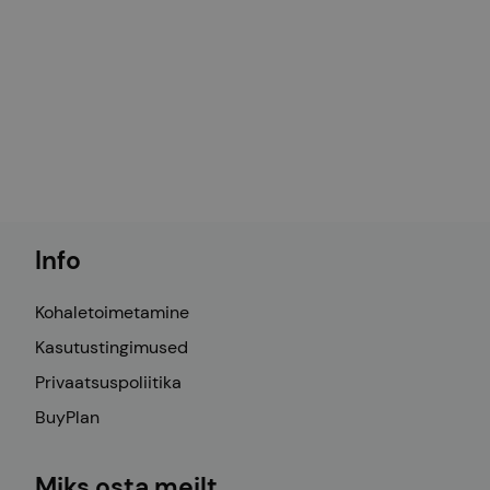
Info
Kohaletoimetamine
Kasutustingimused
Privaatsuspoliitika
BuyPlan
Miks osta meilt