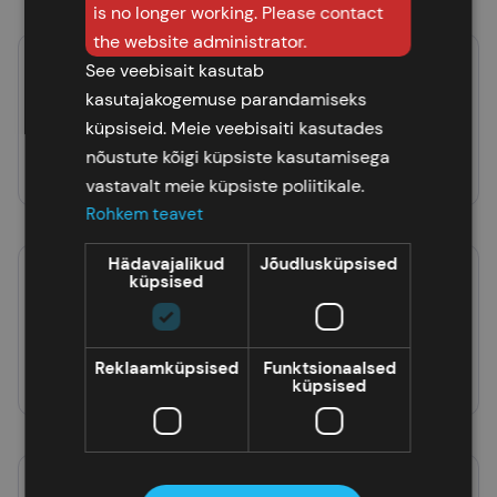
is no longer working. Please contact
the website administrator.
See veebisait kasutab
Trixie mähkimisaluse kate
kasutajakogemuse parandamiseks
70x45cm
küpsiseid. Meie veebisaiti kasutades
26,99 €
nõustute kõigi küpsiste kasutamisega
Lisa korvi
vastavalt meie küpsiste poliitikale.
Rohkem teavet
Hädavajalikud
Jõudlusküpsised
küpsised
Trixie mähkimisaluse kate
Breeze
22,95 €
Reklaamküpsised
Funktsionaalsed
küpsised
Lisa korvi