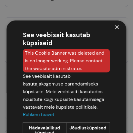
×
Emmaljunga beebitarvete
See veebisait kasutab
kott Travel
küpsiseid
135,00 €
This Cookie Banner was deleted and
Lisa korvi
is no longer working. Please contact
the website administrator.
See veebisait kasutab
kasutajakogemuse parandamiseks
ABC Design Urban
küpsiseid. Meie veebisaiti kasutades
mähkmekott
nõustute kõigi küpsiste kasutamisega
100,00 €
vastavalt meie küpsiste poliitikale.
Lisa korvi
Rohkem teavet
Hädavajalikud
Jõudlusküpsised
küpsised