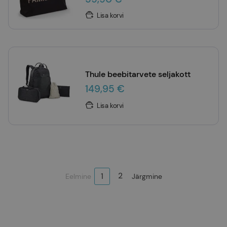
Lisa korvi
Thule beebitarvete seljakott
149,95 €
Lisa korvi
2
1
Eelmine
Järgmine