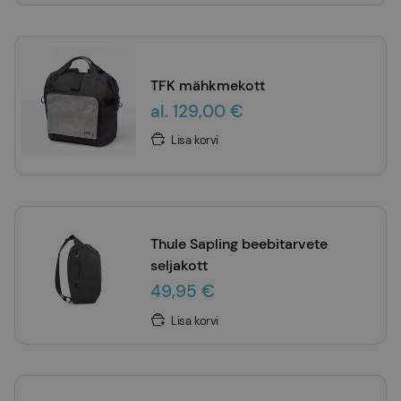
TFK mähkmekott
al. 129,00 €
Lisa korvi
Thule Sapling beebitarvete
seljakott
49,95 €
Lisa korvi