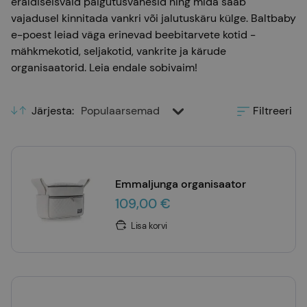
eraldiseisvaid paigutusvahesid ning mida saab
vajadusel kinnitada vankri või jalutuskäru külge. Baltbaby
e-poest leiad väga erinevad beebitarvete kotid -
mähkmekotid, seljakotid, vankrite ja kärude
organisaatorid. Leia endale sobivaim!
Järjesta
:
Populaarsemad
Filtreeri
Emmaljunga organisaator
109,00 €
Lisa korvi