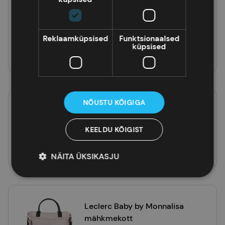
Childhome beebitarvete
seljakott Family Club,
Reklaamküpsised
Funktsionaalsed
Signature
84,95 €
küpsised
Lisa korvi
NÕUSTU KÕIGIGA
Childhome beebitarvete kott
Mommy Bag, Signature
KEELDU KÕIGIST
119,00 €
Lisa korvi
NÄITA ÜKSIKASJU
Leclerc Baby by Monnalisa
mähkmekott