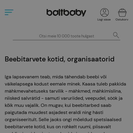
Logi sisse
Ostukorv
Beebitarvete kotid, organisaatorid
Iga lapsevanem teab, mida tähendab beebi või
väikelapsega kodust eemale minek. Kaasa tuleb pakkida
mähkmevahetuseks tarvilik - mähkmed, mähkimislina,
niisked salvrätid - samuti varuriided, veepudel, söök ja
kõik muu vajalik. On mugav, kui beebitarbed saab
paigutada muudest asjadest eraldi ning hästi
organiseeritult. Selle jaoks ongi mõeldud spetsiaalsed
beebitarvete kotid, kus on rohkelt ruumi, piisavalt