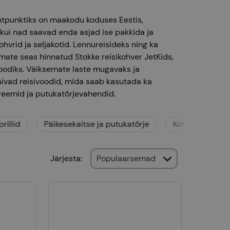
ihtpunktiks on maakodu koduses Eestis,
 kui nad saavad enda asjad ise pakkida ja
ohvrid ja seljakotid. Lennureisideks ning ka
mate seas hinnatud Stokke reisikohver JetKids,
voodiks. Väiksemate laste mugavaks ja
äivad reisivoodid, mida saab kasutada ka
reemid ja putukatõrjevahendid.
llid
Päikesekaitse ja putukatõrje
Kott-toolid
Järjesta
:
Populaarsemad