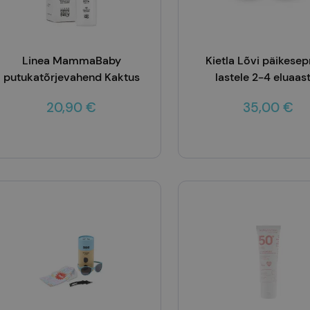
Linea MammaBaby
Kietla Lõvi päikesepr
putukatõrjevahend Kaktus
lastele 2-4 eluaas
100ml
20,90 €
35,00 €
Lisa korvi
Lisa korvi