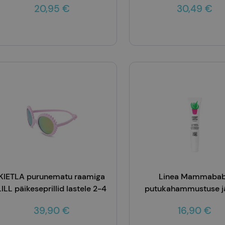
20,95 €
30,49 €
Lisa korvi
Lisa korvi
KIETLA purunematu raamiga
Linea Mammaba
LILL päikeseprillid lastele 2-4
putukahammustuse j
eluaastat
geel AALOE 20m
39,90 €
16,90 €