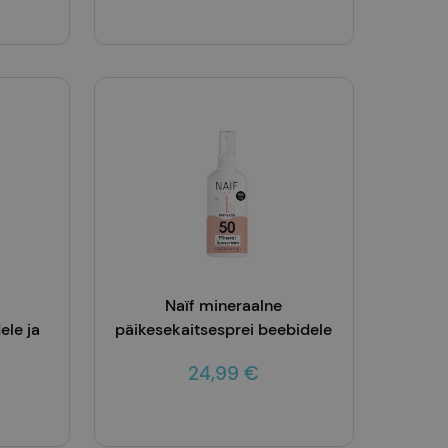
Lisa korvi
Naïf mineraalne
le ja
päikesekaitsesprei beebidele
ja lastele SPF50 100m
24,99 €
00ml
Lisa korvi