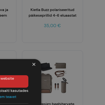
va ja
Kietla Buzz polariseeritud
reem
päikeseprillid 4-6 eluaastat
kule
35,00 €
ml
Lisa korvi
×
e website
isaiti kasutades
em teavet
 suur
ABC Design beebitarvete