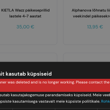
KIETLA Wazz päikeseprillid
Alphanova lõhnatu lii
lastele 4-7 aastat
veekindel päikesek
beebidele ja tundli
35,00 €
13,95 €
nahale SPF50, 50 
Lisa korvi
Lisa korvi
it kasutab küpsiseid
ner was deleted and is no longer working. Please contact th
asutab kasutajakogemuse parandamiseks küpsiseid. Meie veeb
üpsiste kasutamisega vastavalt meie küpsiste poliitikale.
Rohk
KIETLA purunematu raamiga
Trixie laste seljakott