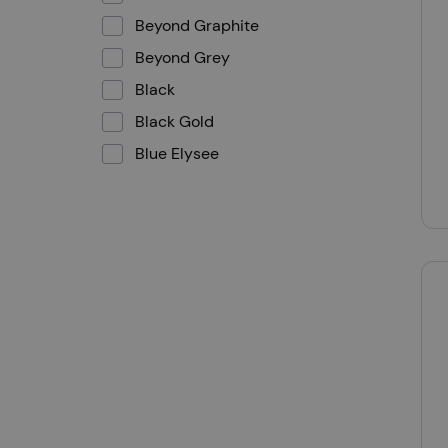
Beyond Graphite
Beyond Grey
Black
Black Gold
Blue Elysee
Blue Sky
Blush
Bubble Gum
Butter
Canvas Khaki
Carrot
Coal Black
Coral Pink
Cream