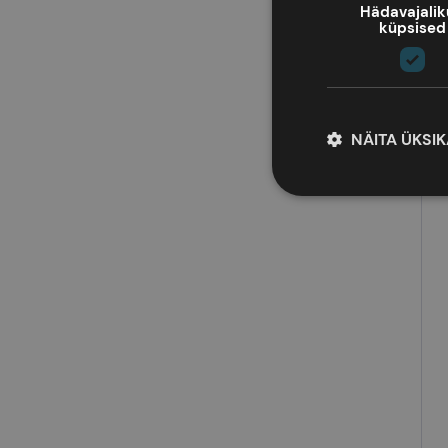
Hädavajali
Honey
küpsised
Iris
Ivory
Kaki
NÄITA ÜKSI
Khaki
Lagoon
Lavender
Leopard
Light blue
Light Pink
Lilac
Midnight Grey
Mint Green
Moonglow White