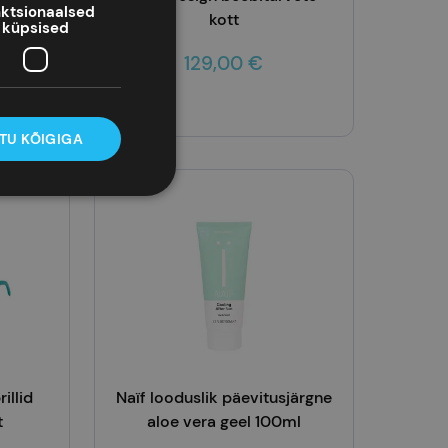
ktsionaalsed
kott
küpsised
129,00 €
Lisa korvi
TU KÕIGIGA
illid
Naïf looduslik päevitusjärgne
t
aloe vera geel 100ml