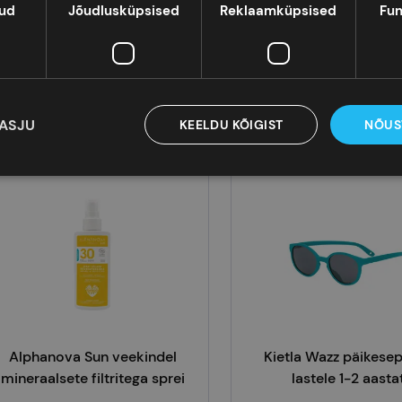
kud
Jõudlusküpsised
Reklaamküpsised
Fun
LILL päikeseprillid lastele 0-1
eluaastat
39,90 €
49,99 €
Lisa korvi
Lisa korvi
KASJU
KEELDU KÕIGIST
NÕUS
Alphanova Sun veekindel
Kietla Wazz päikesepr
mineraalsete filtritega sprei
lastele 1-2 aasta
päikesekreem SPF30, 125 ml