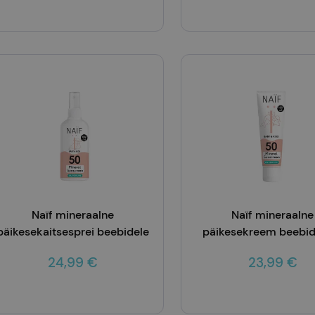
Lisa korvi
Lisa korvi
Naïf mineraalne
Naïf mineraalne
päikesekaitsesprei beebidele
päikesekreem beebide
ja lastele SPF50
lastele SPF50
24,99 €
23,99 €
(lõhnaainevaba) 100ml
(lõhnaainevaba) 1
Lisa korvi
Lisa korvi