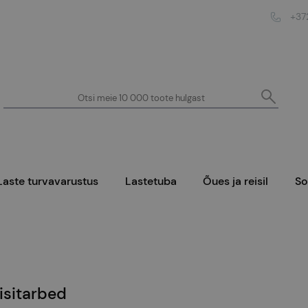
+37
Laste turvavarustus
Lastetuba
Õues ja reisil
S
isitarbed