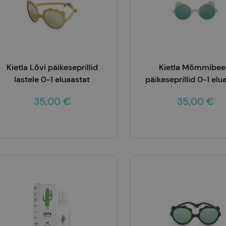
Kietla Lõvi päikeseprillid
Kietla Mõmmibee
lastele 0-1 eluaastat
päikeseprillid 0-1 elu
35,00 €
35,00 €
Lisa korvi
Lisa korvi