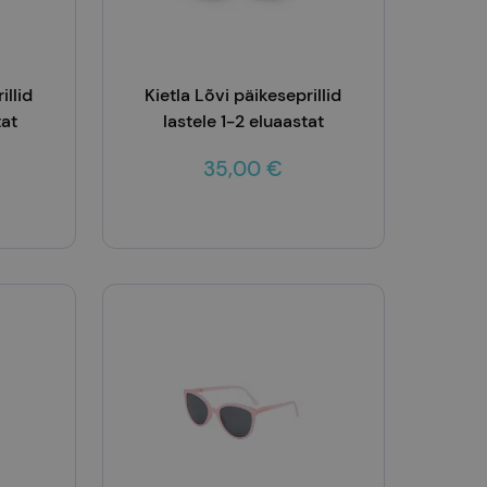
illid
Kietla Lõvi päikeseprillid
tat
lastele 1-2 eluaastat
35,00 €
Lisa korvi