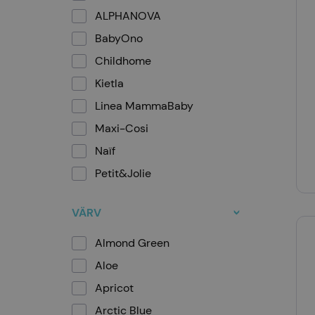
ALPHANOVA
BabyOno
Childhome
Kietla
Linea MammaBaby
Maxi-Cosi
Naïf
Petit&Jolie
Safety 1st
VÄRV
Stokke
TFK
Almond Green
Thule
Aloe
Trixie
Apricot
Arctic Blue