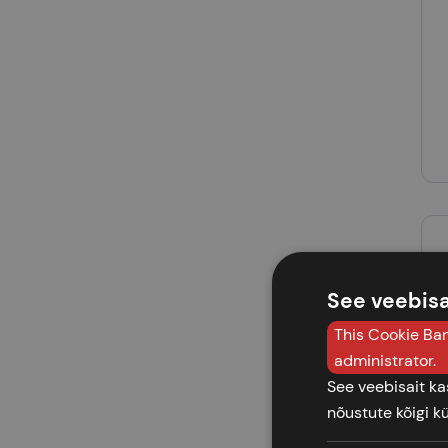
Cream Leopard
Denim
Ekail
Essential Graphite
Glitter
Grapefruit
Grass
Gray anthracite
Green
See veebisa
Green Aurora
This Cookie Ban
Green Leopard
administrator.
Green Salvia
See veebisait k
Grey
nõustute kõigi k
Hazy Lilac