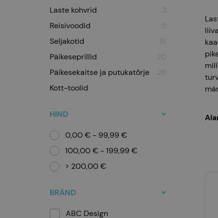
Laste kohvrid
3
Las
Reisivoodid
5
lii
Seljakotid
16
kaa
pik
Päikeseprillid
20
mil
Päikesekaitse ja putukatõrje
28
tur
Kott-toolid
män
HIND
id
Päikesekaitse ja putukatõrje
Kott-toolid
Ala
L
0,00 € - 99,99 €
100,00 € - 199,99 €
> 200,00 €
BRÄND
ABC Design