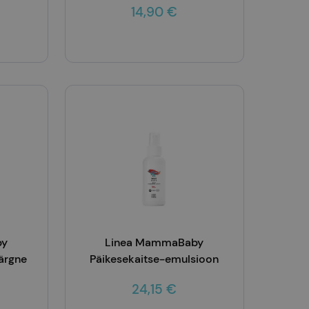
14,90 €
Lisa korvi
by
Linea MammaBaby
ärgne
Päikesekaitse-emulsioon
l
Lennuk SPF50 100ml
24,15 €