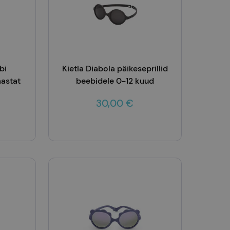
bi
Kietla Diabola päikeseprillid
aastat
beebidele 0-12 kuud
30,00 €
Lisa korvi