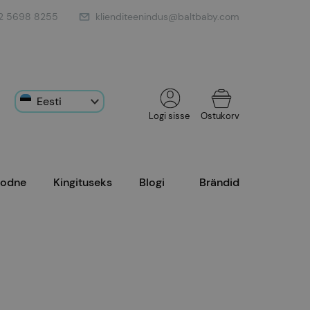
2 5698 8255
klienditeenindus@baltbaby.com
Eesti
Ostukorv
Logi sisse
Inglise
oodne
Kingituseks
Blogi
Brändid