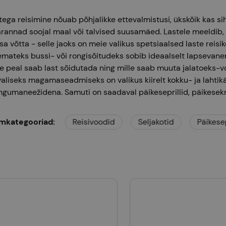
tega reisimine nõuab põhjalikke ettevalmistusi, ükskõik kas s
varannad soojal maal või talvised suusamäed. Lastele meeldib,
sa võtta - selle jaoks on meie valikus spetsiaalsed laste reisik
emateks bussi- või rongisõitudeks sobib ideaalselt lapsevane
le peal saab last sõidutada ning mille saab muuta jalatoeks-
valiseks magamaseadmiseks on valikus kiirelt kokku- ja lahtik
gumaneežidena. Samuti on saadaval päikeseprillid, päikesek
mkategooriad
aste kohvrid
:
Reisivoodid
Seljakotid
Päikesepri