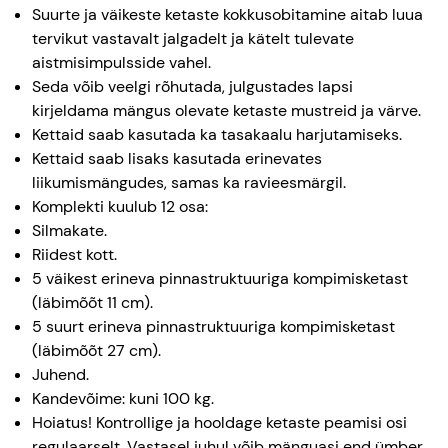
Suurte ja väikeste ketaste kokkusobitamine aitab luua
tervikut vastavalt jalgadelt ja kätelt tulevate
aistmisimpulsside vahel.
Seda võib veelgi rõhutada, julgustades lapsi
kirjeldama mängus olevate ketaste mustreid ja värve.
Kettaid saab kasutada ka tasakaalu harjutamiseks.
Kettaid saab lisaks kasutada erinevates
liikumismängudes, samas ka ravieesmärgil.
Komplekti kuulub 12 osa:
Silmakate.
Riidest kott.
5 väikest erineva pinnastruktuuriga kompimisketast
(läbimõõt 11 cm).
5 suurt erineva pinnastruktuuriga kompimisketast
(läbimõõt 27 cm).
Juhend.
Kandevõime: kuni 100 kg.
Hoiatus! Kontrollige ja hooldage ketaste peamisi osi
regulaarselt. Vastasel juhul võib mänguasi end ümber