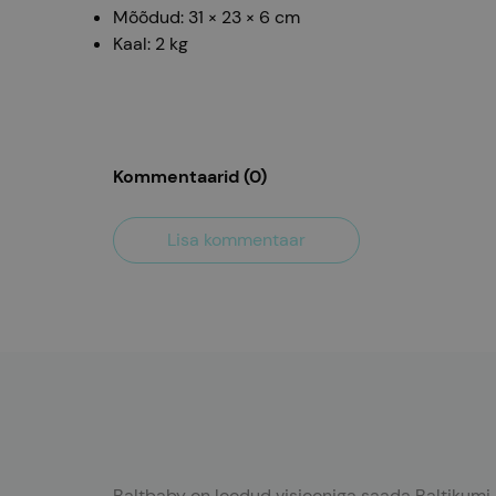
Mõõdud: 31 × 23 × 6 cm
Kaal: 2 kg
Kommentaarid
(
0
)
Lisa kommentaar
Baltbaby on loodud visiooniga saada Baltikumi