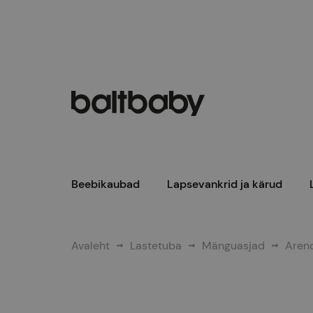
Beebikaubad
Lapsevankrid ja kärud
Avaleht
Lastetuba
Mänguasjad
Aren