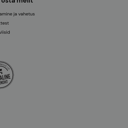
 osta meilt
amine ja vahetus
ttest
iisid