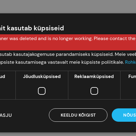
it kasutab küpsiseid
ner was deleted and is no longer working. Please contact th
eomeetrilisi kujundeid.
andekaardi peale või selle kõrvale.
asutab kasutajakogemuse parandamiseks küpsiseid. Meie veeb
ndik ülesandekaardist hoopis peeglinurka ja vaata milliseks 
üpsiste kasutamisega vastavalt meie küpsiste poliitikale.
Rohk
s uue mõõtme.
kud
Jõudlusküpsised
Reklaamküpsised
Fun
as värvitoonis).
cm.
KASJU
KEELDU KÕIGIST
NÕUS
ldab väikeseid osi. Lämbumisoht.