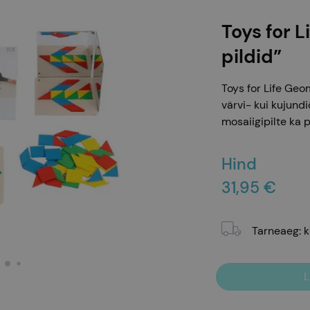
Toys for 
pildid”
Toys for Life Geo
värvi- kui kujun
mosaiigipilte ka 
Hind
31,95 €
Tarneaeg
:
k
L