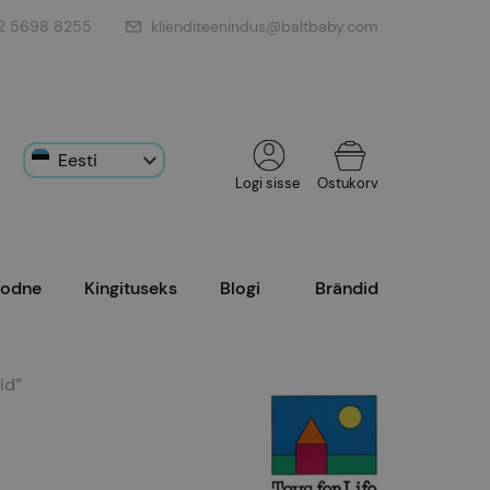
2 5698 8255
klienditeenindus@baltbaby.com
Eesti
Ostukorv
Logi sisse
Inglise
oodne
Kingituseks
Blogi
Brändid
id”