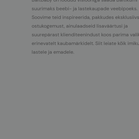
suurimaks beebi- ja lastekaupade veebipoeks.
Soovime teid inspireerida, pakkudes eksklusiiv
ostukogemust, ainulaadseid lisaväärtusi ja
suurepärast klienditeenindust koos parima val
erinevatelt kaubamärkidelt. Siit leiate kõik imiku
lastele ja emadele.