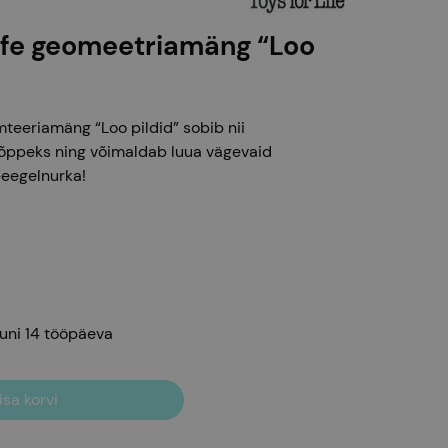
Life geomeetriamäng “Loo
mteeriamäng “Loo pildid” sobib nii
diõppeks ning võimaldab luua vägevaid
peegelnurka!
uni 14
tööpäeva
isa korvi