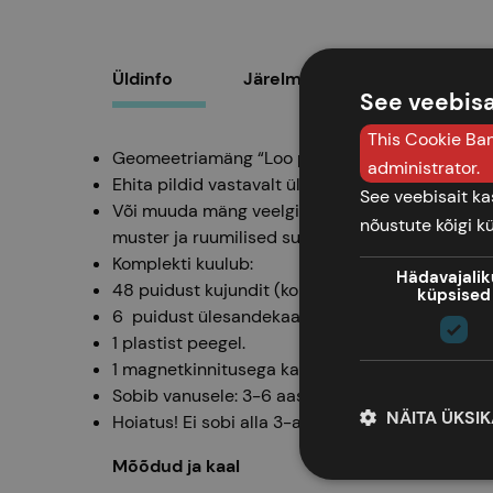
Üldinfo
Järelmaks
See veebisa
This Cookie Ban
Geomeetriamäng “Loo pildid” õpetab ehitama g
administrator.
Ehita pildid vastavalt ülesandekaartidele – üles
See veebisait k
Või muuda mäng veelgi põnevamaks ja loo nelja
nõustute kõigi k
muster ja ruumilised suhted saavad siin hoopi
Komplekti kuulub:
Hädavajali
48 puidust kujundit (kolm erinevat kujundit nelj
küpsised
6 puidust ülesandekaarti 12 ülesandega 16×16 
1 plastist peegel.
1 magnetkinnitusega karp 31 x 23 x 6cm.
Sobib vanusele: 3-6 aastat.
NÄITA ÜKSI
Hoiatus! Ei sobi alla 3-aastastele lastele. Sisa
Mõõdud ja kaal