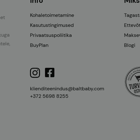
Info
Miks
Kohaletoimetamine
Tagast
set
Kasutustingimused
Ettevõ
ikuga
Privaatsuspoliitika
Maksev
tele,
BuyPlan
Blogi
klienditeenindus@baltbaby.com
+372 5698 8255