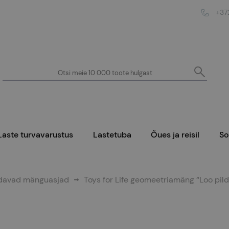
+37
Laste turvavarustus
Lastetuba
Õues ja reisil
S
davad mänguasjad
Toys for Life geomeetriamäng “Loo pild