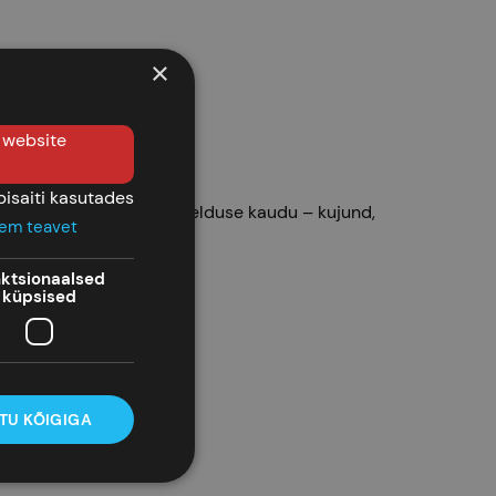
×
e website
isaiti kasutades
see kujuneb peegli peegelduse kaudu – kujund,
em teavet
ktsionaalsed
küpsised
TU KÕIGIGA